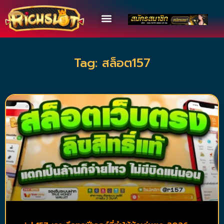
Tag: สล็อต157