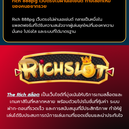
rich 888pg เว็บตรงไม่ผ่านเอเย่นต์ ทางเลือกใหม่
ของคนอยากรวย
Rich 888pg เว็บตรงไม่ผ่านเอเย่นต์ กลายเป็นหนึ่งใน
แพลตฟอร์มที่ได้รับความสนใจจากผู้เล่นยุคใหม่ที่มองหาความ
มั่นคง โปร่งใส และระบบที่ได้มาตรฐาน
The Rich สล็อต
เป็นเว็บไซต์ที่มุ่งเน้นให้บริการเกมสล็อตและ
เกมคาสิโนที่หลากหลาย พร้อมด้วยโปรโมชั่นที่คุ้มค่า ระบบ
ฝาก-ถอนที่รวดเร็ว และการสนับสนุนที่มีประสิทธิภาพ ทำให้ผู้
เล่นได้รับประสบการณ์การเล่นเกมที่ยอดเยี่ยมและน่าประทับใจ