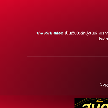
The Rich สล็อต
เป็นเว็บไซต์ที่มุ่งเน้นให้
ประสิท
Copy